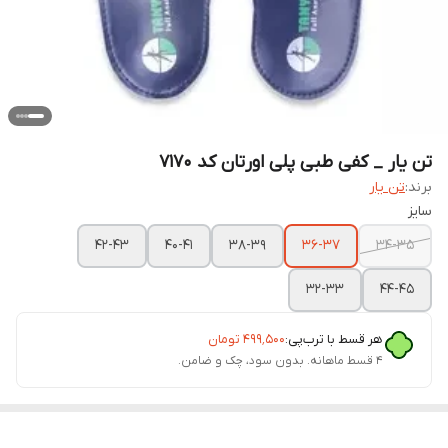
تن یار _ کفی طبی پلی اورتان کد 7170
برند:
تن یار
سایز
42-43
40-41
38-39
36-37
34-35
32-33
44-45
هر قسط با ترب‌پی:
۴۹۹٬۵۰۰
تومان
۴ قسط ماهانه. بدون سود، چک و ضامن.