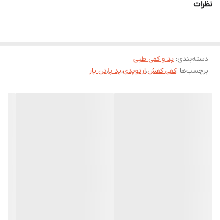
نظرات
پا:
قوس های کف پا شامل استخوان های تارسال و متاتارسال می باشد که با
لیگامان ها و تاندون ها تقویت شده است که اجازه می دهد وزن بدن را
دسته‌بندی
:
پد و کفی طبی
در وضعیت عمودی با حداقل فشار وزن ساپورت کند.
برچسب‌ها :
کفی کفش
،
ارتوپدی
،
پد پا
،
تن یار
قوس ها در انواع قوس عرضی و طولی پا تقسیم بندی شده است.
خصوصیات محصول:
کفی فوق از طراحی آناتومیک و مناسبی برای پا برخوردار است.
این محصول دارای خاصیت انعطاف پذیری در حین راه رفتن است.
پد پاشنه برای استفاده روزانه طراحی شده و برای پاشنه درد و جذب
ضربه مناسب است.
از پلی اورتان با کیفیت ساخته شده است.
نحوه استفاده از کفی طبی پلی اورتان:
این محصول درون بیشتر کفش ها به راحتی فیت می شود و قابل
استفاده می باشد.