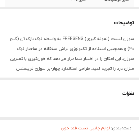
توضیحات
سوزن لنست (نمونه گیری) FREESENS به واسطه نوک نازک آن (گیج
30) و همچنین استفاده از تکنولوژی تراش سه‌گانه در ساختار نوک
سوزن، این امکان را در اختیار شما قرار می‌دهد که خون‌گیری با کمترین
میزان درد را تجربه کنید. طراحی استاندارد چهار-پر سوزن فریسنس
موجب شده تا بتوان از آن برای خون‌گیری با اکثر قلم‌‌های لنست استفاده
کرد.
نظرات
سوزن لنست فریسنس همچنین توانسته استاندارد‌های CE و FDA
(گواهی سازمان غذا و داروی آمریکا) را نیز اخذ نماید.
توصیه می‌شود برای تجربه خون‌گیری راحت و با احساس کمترین درد،
دسته‌بندی
:
لوازم جانبی تست قند خون
سوزن لنست فریسنس را به همراه قلم لنست FREESENSE استفاده
نمائید.