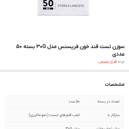
سوزن تست قند خون فریسنس مدل 30G بسته 50
عددی
برند:
فری سنس
مشخصات
تعداد در بسته
50 عدد
سازگار با
اغلب قلم‌های لنست (نمونه‌گیری)
سایر توضیحات
سایز ۳۰G