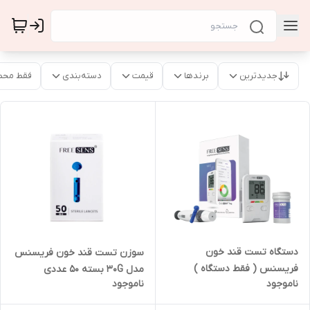
جدیدترین
برندها
قیمت
دسته‌بندی
فقط محص
دستگاه تست قند خون
سوزن تست قند خون فریسنس
فریسنس ( فقط دستگاه )
مدل 30G بسته 50 عددی
ناموجود
ناموجود