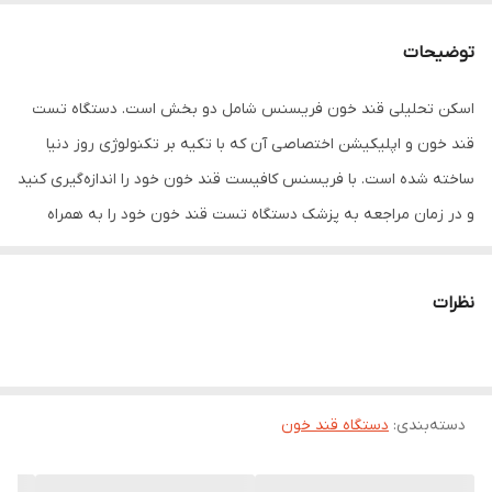
لنست فریسنس بسته50عددی نوار تست قند
خون فریسنس کیف حمل دستگاه و لوازم
توضیحات
جانبی دفترچه راهنما
اسکن تحلیلی قند خون فریسنس شامل دو بخش است. دستگاه تست
قند خون و اپلیکیشن اختصاصی آن که با تکیه بر تکنولوژی روز دنیا
ساخته شده است. با فریسنس کافیست قند خون خود را اندازه‌گیری کنید
و در زﻣﺎن مراجعه به پزشک دستگاه تست قند خون خود را به همراه
داشته باشید. پزشک شما ﺑﺎ اسکن دستگاه فریسنس در اپلیکیشن
مخصوص پزشکان به گزارشات تخصصی از نوسانات و افت‏های قند خون
نظرات
شما دست پیدا ‏می‌کند و در نتیجه مشاهده این گزارشات، می‌تواند
تصمیم‌ درمانی موثرتری برای شما بگیرد. علاوه بر این خود شما نیز
می‌توانید با استفاده از اپلیکیشن مخصوص افراد مبتلا به دیابت به
دسته‌بندی
:
دستگاه قند خون
راحتی می‏توانید دستگاهتان را اسکن کنید و به گزارش‏های جامع و کاملی از
نوسانات و افت‏های قند خونتان دسترسی داشته باشید. اسکن تحلیلی