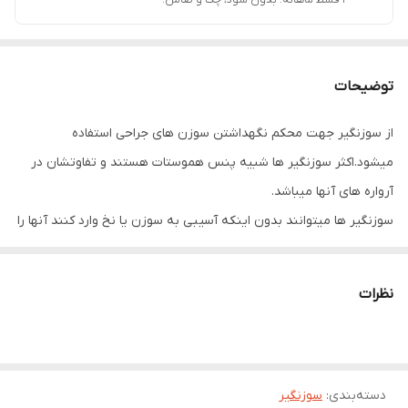
۴ قسط ماهانه. بدون سود، چک و ضامن.
توضیحات
از سوزنگیر جهت محکم نگهداشتن سوزن های جراحی استفاده
میشود.اکثر سوزنگیر ها شبیه پنس هموستات هستند و تفاوتشان در
آرواره های آنها میباشد.
سوزنگیر ها میتوانند بدون اینکه آسیبی به سوزن یا نخ وارد کنند آنها را
محکم نگه دارند.
آرواره های سوزنگیر ممکن است صاف یا خمیده باشند و سطح داخلی
نظرات
آرواره ها نیز به شکل های مختلف ساخته میشوند.
علاوه بر این؛دسته سوزنگیر ها متناسب با عمق موضع
جراحی،مثل
جراحی
های لگن یا قفسه سینه بلندتر ساخته میشوند.از
دسته‌بندی
:
سوزنگیر
سوزنگیرهایی که آرواره های کوچکی دارند جهت انجام جراحی های ظریف