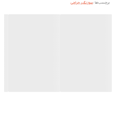
برچسب‌ها :
سوزنگیر
،
جراحی
نظیر جراحی چشم و جراحی های میکروسکوپی استفاده میکنند.
لازم به ذکر است که سوزنگیرها نباید بر روی یک سطح مغناطیس قرار
گیرند زیرا ممکن است خاصیت مغناطیسی پیدا کنند.
سوزنگیرهایی که آرواره های آنها از جنس کاربید تنگستن (TC) است
دارای دسته هایی با روکش طلایی هستند.