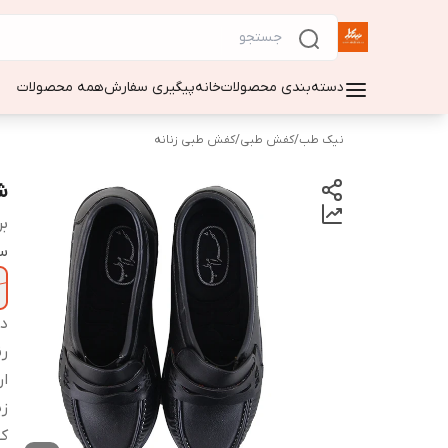
دسته‌بندی محصولات
خانه
پیگیری سفارش
همه محصولات
نیک طب
/
کفش طبی
/
کفش طبی زنانه
ش
بر
سا
دس
ر
ار
زی
ک