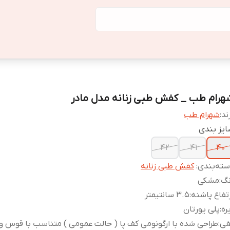
هرام طب _ کفش طبی زنانه مدل مادر
ند:
شهرام طب
یز بندی
42
41
40
ته‌بندی
:
کفش طبی زنانه
نگ
:
مشکی
تفاع پاشنه
:
3.5 سانتیمتر
ره
:
پلی یورتان
فی
:
طراحی شده با ارگونومی کف پا ( حالت عمومی ) متناسب با قوس و 