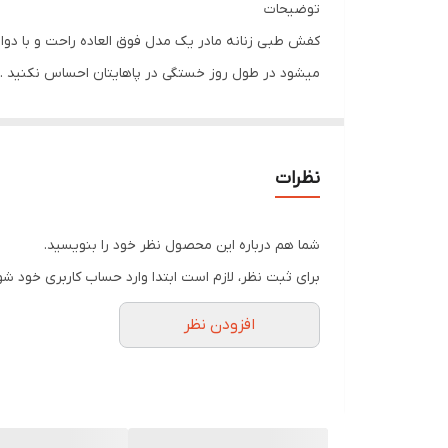
توضیحات
کفش طبی زنانه مادر یک مدل فوق العاده راحت و با دوا
میشود در طول روز خستگی در پاهایتان احساس نکنید .
ویژگی ها و مزایای استفاده از کفش طبی زنانه مادر
کفش طبی زنانه مادر با داشتن آستری پارچه ای باعث شده
این مدل با داشتن زیره ای از جنس پلی یورتان باعث 
نظرات
دارند کفش دچار نازکی در کف کفش نمی شود.
کفش طبی زنانه پنجه پهن
شما هم درباره این محصول نظر خود را بنویسید.
همچنین این مدل باعث شده کسانی که انگشتانی پهن دا
برای ثبت نظر، لازم است ابتدا وارد حساب کاربری خود شو
دوخت قوی ، کفش ظاهر خود را از دست نداده و زیبایی خ
افزودن نظر
مدل مادر به علت طرح و رنگ زیبا باعث شده در مراسم ها
این مدل به دلیل داشتن پنجه ای مناسب باعث شده انگش
این صندل مراسم رسمی و غیر رسمی مناسب است و برای 