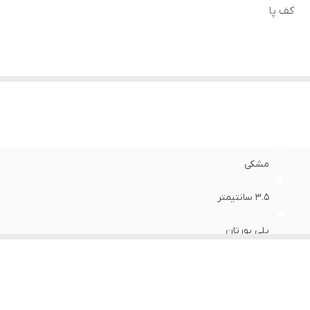
کف پا
مشکی
3.5 سانتیمتر
پلی یورتان
طراحی شده با ارگونومی کف پا ( حالت عمومی ) متناسب با قوس و ان