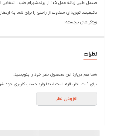
صندل طبی زنانه مدل 1105 از برندش
باکیفیت، تجربه‌ای متفاوت از راحتی را برای شما به ارمغان
ویژگی‌های برجسته:
سایزبندی: موجود در سایزهای ۳۷ تا ۴۰، مناسب برای انواع اندازه‌های پا.
جنس زیره: ساخته‌شده از پلی‌اورتان با کیفیت بالا که دوام
جنس رویه: استفاده از چرم صنعتی باکیفیت که علاوه بر زی
نظرات
ارتفاع پاشنه: دارای پاشنه‌ای با ارتفاع ۵ سانتی‌متر که تعادل بین راحتی و استایل را حفظ می‌کند.
طراحی کفی: کفی این صندل با ارگونومی کف پا طراحی شده
شما هم درباره این محصول نظر خود را بنویسید.
برای ثبت نظر، لازم است ابتدا وارد حساب کاربری خود شو
افزودن نظر