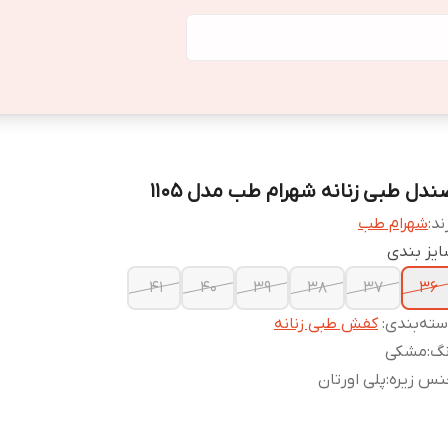
ندل طبی زنانه شهرام طب مدل 1105
ند:
شهرام طب
یز بندی
41
40
39
38
37
36
ته‌بندی
:
کفش طبی زنانه
نگ
:
مشکی
نس زیره
:
پلی اورتان