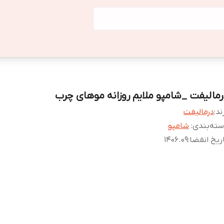
رمالیفت _شامپو ملایم روزانه موهای چرب
ند:
درمالیفت
ته‌بندی
:
شامپو
ریخ انقضا
:
1406.09