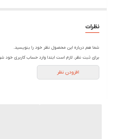
کاهش دهنده چربی اضافه مو و پوست سر
مغذی و آبرسان مو ها
حاوی اسید مالیک
نظرات
حاوی اسبیول
حاوی عصاره بید کانادایی
شما هم درباره این محصول نظر خود را بنویسید.
حاوی عصاره رزماری
برای ثبت نظر، لازم است ابتدا وارد حساب کاربری خود شو
حاوی هیدروکسی اتیل اوره
افزودن نظر
حاوی سدیم هیالورونات
حاوی پروتئین هیدرولیز شده
تنظیم PH و فلور طبیعی پوست سر
افزایش دهنده لطافت و نرمی مو
شوینده ملایم مناسب مصرف روزانه
فاقد سولفات
فاقد نمک