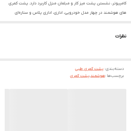
کامپیوتر، نشستن پشت میز کار و مبلمان منزل کاربرد دارد. پشت کمری
های هوشمند در چهار مدل خودرویی، اداری، اداری پلاس و ستاره‌ای
عرضه شده و آرامش و راحتی را در محیط زندگی و کار شما به ارمغان می
آورد. فوم هوشمند حالت خود را با شکل ستون فقرات شما تغییر می دهد
نظرات
و با این مهم حالت ستون فقرات شما را به صورت صاف و در یک راستا
حفظ می نماید و با این عمل وضعیت کمر شما را بعد از مدتی به هنگام
نشستن به صورت حالت درست تغییر میدهد.
ابعاد: ۹*۳۳*۳۴
دسته‌بندی
:
پشت کمری طبی
برچسب‌ها :
هوشمند
،
پشت کمری