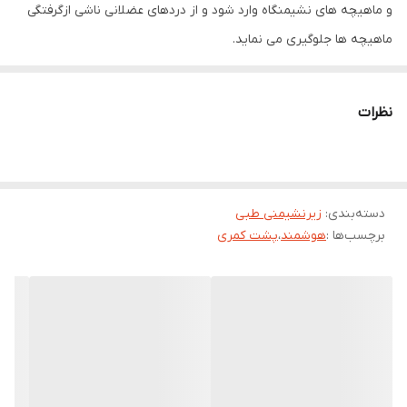
و ماهیچه های نشیمنگاه وارد شود و از دردهای عضلانی ناشی ازگرفتگی
ماهیچه ها جلوگیری می نماید.
این محصول برای راحتی در هنگام نشستن طولانی مدت دردوران بارداری
، پس از عمل های جراحی خاص ،برای استفاده در سفر ، محیط کار و منزل
نظرات
قابل استفاده بوده و سبب کاهش دردهای استخوانی و هموروئیدی می
گردد.
این محصول دارای روکش مخمل قابل تعویض و شستشو می باشد.
ابعاد : ۱۰*۴۰*۴۰
دسته‌بندی
:
زیرنشیمنی طبی
برچسب‌ها :
هوشمند
،
پشت کمری