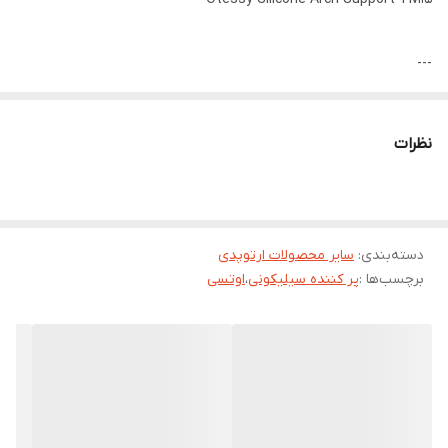
---
معرفی کلی محصول
پرکننده سیلیکونی قوس پا اوتسی مدل TM15 یک وسیله تخصصی برای
نظرات
اصلاح فرم کف پا، کاهش فشار وارده بر قوس داخلی پا و جلوگیری از
دردهای ناشی از صافی کف پا یا قوس بیش‌ازحد است. این محصول از
سیلیکون گرید پزشکی با انعطاف‌پذیری بالا ساخته شده و درون کفش
دسته‌بندی
:
سایر محصولات ارتوپدی
قرار می‌گیرد تا به‌طور طبیعی قوس پا را حمایت و توزیع وزن بدن را
برچسب‌ها :
پر کننده سیلیکونی
،
اوتسی
متعادل کند. استفاده از این مدل برای افرادی که دچار درد کف پا، زانو،
پاشنه یا خستگی هنگام پیاده‌روی هستند بسیار مناسب است. همچنین
به‌دلیل طراحی نرم و سبک، برای استفاده روزمره و طولانی‌مدت بدون
ایجاد فشار و ناراحتی قابل توصیه می‌باشد.
---