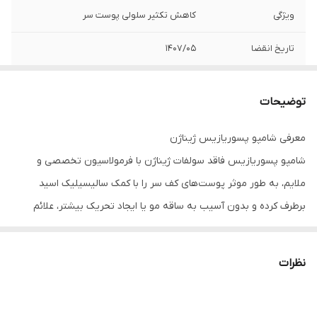
ویژگی
کاهش تکثیر سلولی پوست سر
تاریخ انقضا
1407/05
توضیحات
معرفی شامپو پسوریازیس ژیناژن
شامپو پسوریازیس فاقد سولفات ژیناژن با فرمولاسیون تخصصی و
ملایم، به طور موثر پوست‌های کف سر را با کمک سالیسیلیک اسید
برطرف کرده و بدون آسیب به ساقه مو یا ایجاد تحریک بیشتر، علائم
پسوریازیس را کنترل می‌کند. همچنین با کاهش تکثیر سلولی پوست سر
به کنترل علائم ناشی از پسوریازیس مانند قرمزی، خشکی، خارش شدید و
نظرات
شوره کمک کرده و به لطف ترکیبات آبرسان، رطوبت مو و پوست را حفظ
می‌نماید. فرمولاسیون این شامپو فاقد سولفات، الکل، اسانس و پارابن