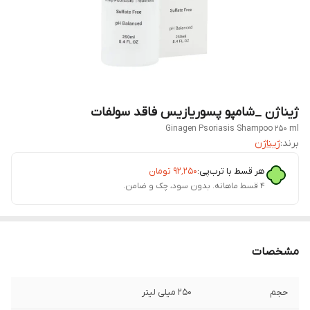
ژیناژن _شامپو پسوریازیس فاقد سولفات
Ginagen Psoriasis Shampoo 250 ml
برند:
ژیناژن
هر قسط با ترب‌پی:
۹۲٬۲۵۰
تومان
۴ قسط ماهانه. بدون سود، چک و ضامن.
مشخصات
حجم
250 میلی لیتر