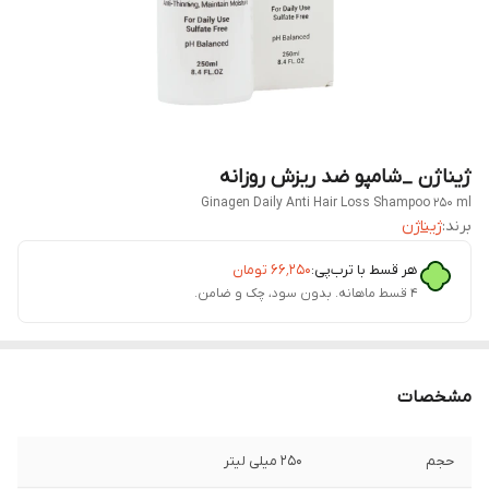
ژیناژن _شامپو ضد ریزش روزانه
Ginagen Daily Anti Hair Loss Shampoo 250 ml
برند:
ژیناژن
هر قسط با ترب‌پی:
۶۶٬۲۵۰
تومان
۴ قسط ماهانه. بدون سود، چک و ضامن.
مشخصات
حجم
250 میلی لیتر