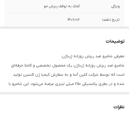
ویژگی
کمک به توقف ریزش مو
تاریخ انقضا
1407/06
توضیحات
معرفی شامپو ضد ریزش روزانه ژیناژن
شامپو ضد ریزش روزانه ژیناژن یک محصول تخصصی و کاملا حرفه‌ای
است که توسط شرکت کلین آسا و به سفارش کیمیا ژن اکسین تولید
شده و در بطری پلاستیکی 250 میلی لیتری عرضه می‌شود. این شامپو با
فرمولاسیونی پیشرفته و ترکیبی از عصاره‌های گیاهی و ویتامین‌های
ضروری، نه تنها به درمان ریزش مو کمک می‌کند، بلکه موها را ضخیم‌تر،
نظرات
قوی‌تر و درخشان‎‌تر می‌سازد. بافت سبک و فاقد سولفات، الکل، اسانس و
پارابن آن نیز باعث می‌شود که برای استفاده روزانه کاملا ایمن و مناسب