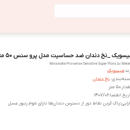
یسویک _نخ دندان ضد حساسیت مدل پرو سنس 50 متر
Misswake Pro-sense Sensitive Super Floss 50 Mete
ند:
میسویک
ته‌بندی
:
نخ دندان
دار
:
50 متر
ریخ انقضا
:
1407/06
رایی
:
پاک کردن نقاط دور از دسترس دندان‌ها دارای موم زنبور عسل