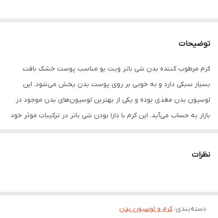
توضیحات
کرم مرطوب کننده بدن شی باتر ویت یو مناسب پوست خشک بافت
بسیار سبکی دارد و به خوبی بر روی پوست بدن پخش می‌شود. این
لوسیون بدن مغذی بوده و یکی از بهترین لوسیون‌های بدن موجود در
بازار به حساب می‌آید. این کرم با دارا بودن شی باتر در ترکیبات موثر خود
علاوه بر مرطوب نمودن عمقی پوست بدن به رفع سلولیت و خطوط
پوست نیز کمک می‌کند. شی باتر یک محافظ طبیعی بدن است و دارای
نظرات
خواص ضد التهابی پوست است. با مصرف روزانه لوسوین بدن کره شی
باتر ویت یو (with you) پوست شما یکدست و شاداب می‌شود و خواص
مرطوب کنندگی shea butter موجود در آن، باعث نفوذ عمیق رطوبت به
دسته‌بندی
:
پوست بدن می‌شود.
کرم و لوسیون بدن