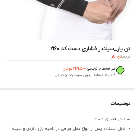
تن یار_سیلندر فشاری دست کد 2160
برند:
تن یار
هر قسط با ترب‌پی:
۲۴۹٬۵۰۰
تومان
۴ قسط ماهانه. بدون سود، چک و ضامن.
توضیحات
سیلندر فشاری دست
قابل استفاده پس از انواع عمل جراحی در ناحیه بازو ، آرنج و سینه