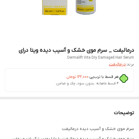
درمالیفت _ سرم موی خشک و آسیب دیده ویتا درای
Dermalift Vita Dry Damaged Hair Serum
برند:
درمالیفت
هر قسط با ترب‌پی:
۱۲۲٬۰۰۰
تومان
۴ قسط ماهانه. بدون سود، چک و ضامن.
توضیحات
سرم موی خشک و آسیب دیده درمالیفت
سرم موی خشک و آسیب دیده درمالیفت با دارا بودن ترکیبات و روغن