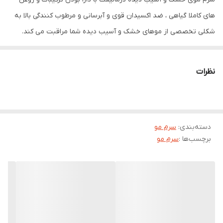
های کاملا گیاهی ، ضد اکسیدان قوی و آبرسانی و مرطوب کنندگی بالا به
شکلی تخصصی از موهای خشک و آسیب دیده شما مراقبت می کند.
همچنین علاوه بر درمان موهای آسیب دیده، موهای سالم را نیز خوش
حالت، درخشنده و لطیف می کند. این محصول به دلیل دارا بودن روغن
نظرات
آرگان یک آبرسان و تقویت کننده موثر برای موهای شماست. چرا که
روغن آرگان با خاصیت آنتی اکسیدانی رشد مو را تقویت کرده و لطافت و
نرمی را به موهای شما می بخشد.
دسته‌بندی
:
سرم مو
یکی دیگر از روغن های پرخاصیت در ترکیبات سرم موی خشک و آسیب
برچسب‌ها :
سرم مو
دیده درمالیفت ، روغن جوجوبا است. این روغن ساقه مو را تقویت کرده و
رطوبت را به همه قسمت های مو می رساند. همچنین با افزایش رطوبت
موجب پیشگیری از شکستن کوتیکول های مو می شود.
روغن کالاندولا نیز یکی از روغن های طبیعی در بین روغن هاست که
جریان خون را در فولیکول های مو افزایش داده و آنها را قوی و محکم
می کند. با ایجاد یک لایه که محافظ تار موست، از مو در برابر حرارت و