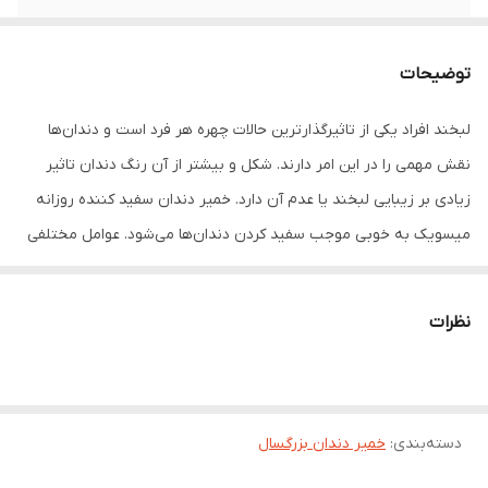
توضیحات
لبخند افراد یکی از تاثیرگذارترین حالات چهره هر فرد است و دندان‌ها
نقش مهمی را در این امر دارند. شکل و بیشتر از آن رنگ دندان تاثیر
زیادی بر زیبایی لبخند یا عدم آن دارد. خمیر دندان سفید کننده روزانه
میسویک به خوبی موجب سفید کردن دندان‌ها می‌شود. عوامل مختلفی
از جمله انواع غذاها، نوشیدنی‌ها و سیگار بر روی تغییر رنگ دندان تاثیر
گذارند. یکی از مناسب‌ترین راه‌ها برای پیشگیری و یا بهبود این امر،
نظرات
استفاده از خمیر دندان با خاصیت سفیدکنندگی است. برند میسویک برای
افراد علاقه مند به داشتن دندان‌های سفید و لبخند زیبا، خمیر دندان
سفید کننده روزانه را عرضه کرده است. خمیردندان سفید کننده روزانه
دسته‌بندی
:
خمیر دندان بزرگسال
میسویک با دارا بودن آنزیم طبیعی آلانتونین، دندان‌ها را بدون آسیب
رسانی، سفید می‌کند. این خمیر دندان ضمن شستشوی دندان و