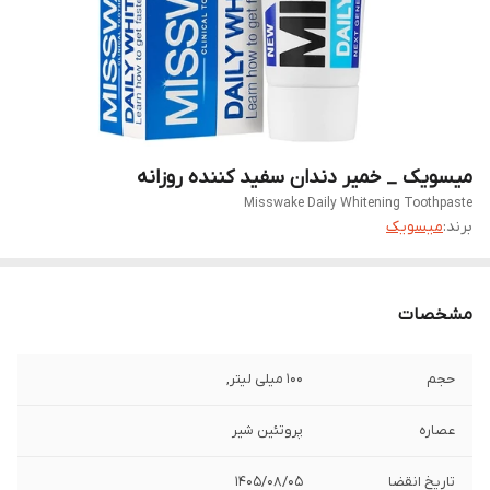
میسویک _ خمیر دندان سفید کننده روزانه
Misswake Daily Whitening Toothpaste
برند:
میسویک
مشخصات
حجم
۱۰۰ میلی لیتر,
عصاره
پروتئین شیر
تاریخ انقضا
1405/08/05