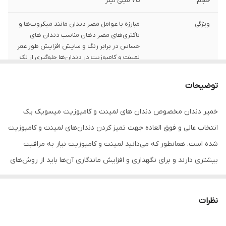
حجم
75 میلی لیتر
ویژگی
مبارزه با عوامل مضر دندان مانند میکروب‌ها و
باکتری‌های مضر دهان مناسب دندان های
حساس در برابر رنگ و سایش افزایش طور عمر
لمینت و کامپوزیت در دندان‌ها جلوگیری از لک
شدن دندان‌های دارای روکش فاقد رنگ دانه،
اسکراب و مواد ساینده
توضیحات
تاریخ انقضا
1405/10/03
خمیر دندان مخصوص دندان های لمینت و کامپوزیت میسویک یک
انتخاب عالی و فوق العاده جهت تمیز کردن دندان‌های لمینت و کامپوزیت
شده است. همانطور که می‌دانید لمینت و کامپوزیت نیاز به مراقبت
بیشتری دارند و برای نگهداری و افزایش ماندگاری آن‌ها باید از روش‌های
درست و اصولی استفاده کرد. یکی از کارهایی که جهت مراقبت از
دندان‌های لمینت شده و کامپوزیت شده باید انجام دهید،خرید
نظرات
خمیردندان مناسب است. بهترین انتخاب نیز خمیر دندان دندان های
کامپوزیت و لمینت میسویک است که بر خلاف بسیاری از خمیر