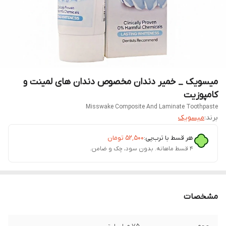
میسویک _ خمیر دندان مخصوص دندان های لمینت و
کامپوزیت
Misswake Composite And Laminate Toothpaste
برند:
میسویک
هر قسط با ترب‌پی:
۵۲٬۵۰۰
تومان
۴ قسط ماهانه. بدون سود، چک و ضامن.
مشخصات