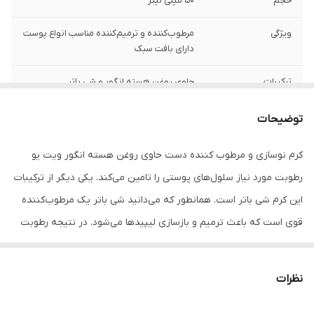
حجم
50 میلی لیتر
ویژگی
مرطوب‌کننده و ترمیم‌کننده مناسب انواع پوست
دارای بافت سبک
ترکیبات
حاوی روغن هسته انگور و شی باتر
تاریخ انقضا
1405/09/05
توضیحات
کرم نوسازی و مرطوب کننده دست حاوی روغن هسته انگور ویت یو
رطوبت مورد نیاز سلول‌های پوستی را تامین می‌کند. یکی دیگر از ترکیبات
این کرم شی باتر است. همانطور که می‌دانید شی باتر یک مرطوب‌کننده
قوی است که باعث ترمیم و بازسازی لیپیدها می‌شود. در نتیجه رطوبت
موجود در سلول‌های پوستی تبخیر نشده و پوست هیدراته می‌شود. کرم
نوسازی دست ویت یو، پوست را نرم و لطیف کرده و از آن در برابر
نظرات
اشعه‌های مضر خورشید محافظت می‌نماید. بافت این کرم دست بسیار
سبک است و بدون ایجاد احساس چربی، خیلی سریع جذب پوست