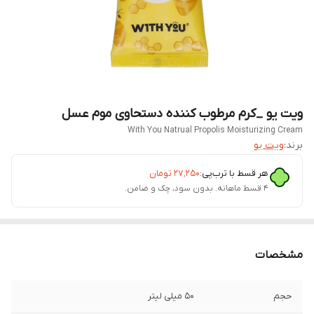
ویت یو _کرم مرطوب کننده دستحاوی موم عسل
With You Natrual Propolis Moisturizing Cream
برند:
ویت یو
هر قسط با ترب‌پی:
۲۷٬۲۵۰
تومان
۴ قسط ماهانه. بدون سود، چک و ضامن.
مشخصات
حجم
50 میلی لیتر