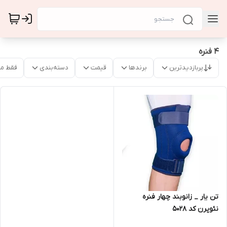
4 فنره
پربازدیدترین
برندها
قیمت
دسته‌بندی
فقط م
تن یار _ زانوبند چهار فنره
نئوپرن کد 5028