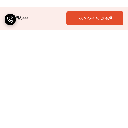
در صورت وجود آتل با قابليت جداسازي ؛ حتما هنگام شستشو آتل ها
را جدا نماييد.
افزودن به سبد خرید
3,798,000
برگشت به بالا
ارسال به سراسر کشور
پرداخت متنوع