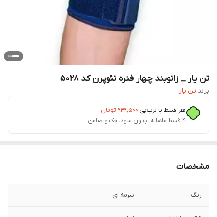
تن یار _ زانوبند چهار فنره نئوپرن کد 5028
برند:
تن یار
هر قسط با ترب‌پی:
۹۴۹٬۵۰۰
تومان
۴ قسط ماهانه. بدون سود، چک و ضامن.
مشخصات
رنگ
سرمه ای