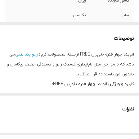
کشور سازنده
ایران
سایز
تک سایز
توضیحات
انوبند چهار فنره نئوپرن FREE ازجمله محصولات گروه
زانو بند طبی
می
باشد.که درمواردی مثل ناپایداری کشکک زانو و کشیدگی خفیف لیگامان و
تاندون مورداستفاده قرار میگیرد.
کاربرد و ویژگی زانوبند چهار فنره نئوپرن FREE:
آرتریت زانو
بی ثباتی کشکک
نظرات
زانوی ضعیف
اسپرین و استرین خفیف
آسیب های لیگامانهای جانبی