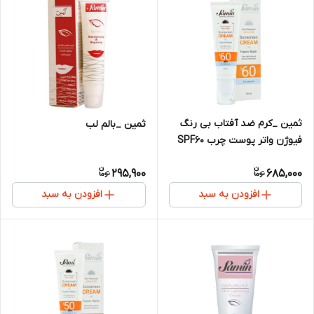
ثمین _کرم ضد آفتاب بی رنگ
ثمین _بالم لب
فیوژن واتر پوست چرب SPF60
295,900
685,000
افزودن به سبد
افزودن به سبد