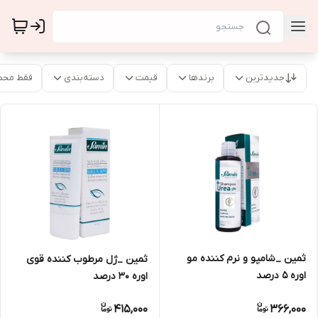
جدیدترین
برندها
قیمت
دسته‌بندی
فقط محص
ثمین _شامپو و نرم کننده مو
ثمین _ژل مرطوب کننده قوی
اوره 5 درصد
اوره 30 درصد
415,000
366,000