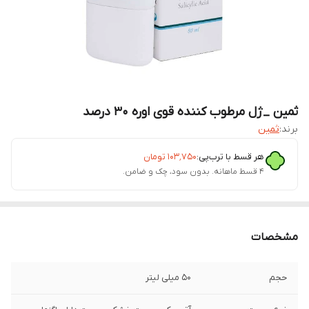
ثمین _ژل مرطوب کننده قوی اوره 30 درصد
برند:
ثمین
هر قسط با ترب‌پی:
۱۰۳٬۷۵۰
تومان
۴ قسط ماهانه. بدون سود، چک و ضامن.
مشخصات
حجم
50 میلی لیتر