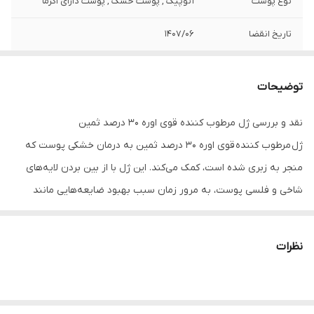
نوع پوست
آتوپیک , پوست خشک , پوست دارای اگزما
تاریخ انقضا
1407/06
توضیحات
نقد و بررسی ژل مرطوب کننده قوی اوره 30 درصد ثمین
ژل مرطوب کننده قوی اوره 30 درصد ثمین به درمان خشکی پوست که
منجر به زبری شده است، کمک می‌کند. این ژل با از بین بردن لایه‌های
شاخی و فلسی پوست، به مرور زمان سبب بهبود ضایعه‌هایی مانند
میخچه، پینه و قسمت‌های ضخیم شده پوست، می‌شود.
اوره چگونه به رطوبت پوست کمک می‌کند ؟
نظرات
اوره حاوی ترکیباتی است که با نرم کردن کراتین (ماده سفتی که
سلول‌های لایه بالای پوست را در کنار یکدیگر نگه می‌دارد) رطوبت را در
پوست افزایش می‌دهد. کرم‌های حاوی اوره صمین به پوست کمک