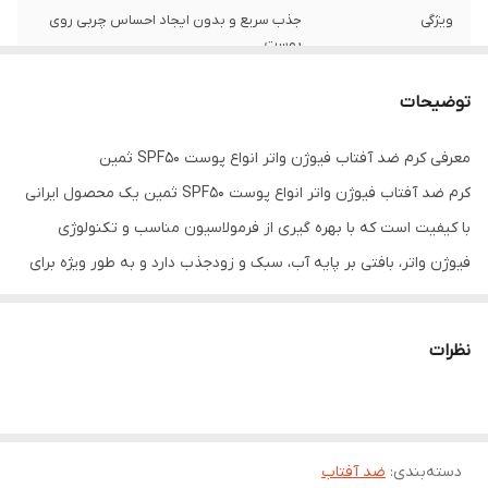
ویژگی
جذب سریع و بدون ایجاد احساس چربی روی
پوست
تاریخ انقضا
1407/05
توضیحات
معرفی کرم ضد آفتاب فیوژن واتر انواع پوست SPF50 ثمین
کرم ضد آفتاب فیوژن واتر انواع پوست SPF50 ثمین یک محصول ایرانی
با کیفیت است که با بهره گیری از فرمولاسیون مناسب و تکنولوژی
فیوژن واتر، بافتی بر پایه آب، سبک و زودجذب دارد و به طور ویژه برای
استفاده روزانه طراحی شده است. این محصول از پوست در برابر
اشعه‌های مضر خورشید محافظت کرده و به دلیل فرمول غیر چرب خود،
نظرات
هیچ رد سفیدی یا حس سنگینی روی پوست ایجاد نمی‌کند.
از ویژگی‌های برجسته این ضد آفتاب، سازگاری با انواع پوست است که آن
را به یک انتخاب همه کاره برای مصرف روزانه و زیرساز آرایش تبدیل
دسته‌بندی
:
ضد آفتاب
می‌کند. ناگفته نماند در کنار این محصول، لازم است اقدام به خرید