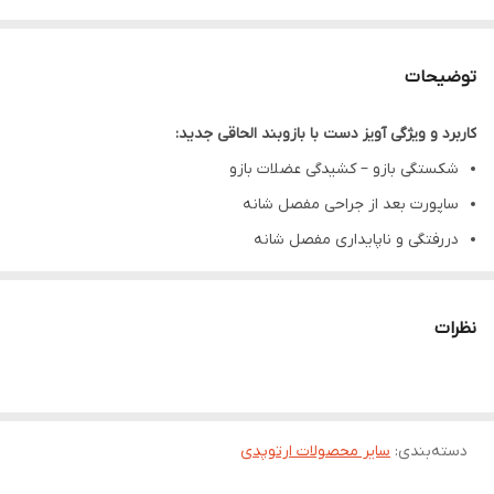
توضیحات
کاربرد و ویژگی آویز دست با بازوبند الحاقی جدید:
شکستگی بازو – کشیدگی عضلات بازو
ساپورت بعد از جراحی مفصل شانه
دررفتگی و ناپایداری مفصل شانه
آسیب عصب براکیال
قابلیت تنظیم زاویه مفصل آرنج – پارچه ضد حساسیت و قابل
نظرات
شستشو
استفاده از پارچه منفذدار تهویه درون محصول را فراهم کرده است.
خصوصیات
دسته‌بندی
:
محصول
:
سایر محصولات ارتوپدی
حرکت شانه و بازو را در موارد شکستگی-دررفتگی-کشیدگی تاندون