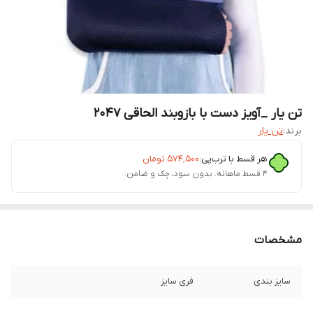
تن یار _آویز دست با بازوبند الحاقی 2047
برند:
تن یار
هر قسط با ترب‌پی:
۵۷۴٬۵۰۰
تومان
۴ قسط ماهانه. بدون سود، چک و ضامن.
مشخصات
سایز بندی
فری سایز