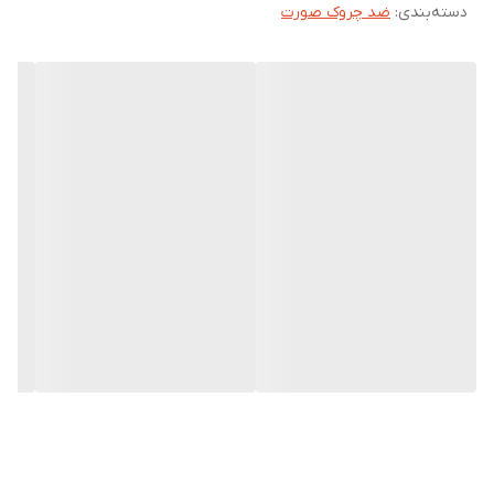
دسته‌بندی
:
ضد چروک صورت
ریز، بهبود گردش خون و جذب بهتر مواد مغذی کمک می‌کند. عبارت
“Allow Your Skin to Glow” (اجازه دهید پوستتان بدرخشد) بر روی
جعبه، نشان‌دهنده تاکید بر درخشندگی و شادابی پوست است. این
محصول یک تجربه اسپای خانگی را برای داشتن پوستی جوان‌تر، سفت‌تر
و درخشان فراهم می‌آورد.
مشخصات ژل آبرسان کلاژن لیفتینگ صورت آیس بال
نوع
ابزار مراقبت از پوست (گوی یخی) به همراه محلول
محصول
کلاژن لیفتینگ (با بافت ژل مانند)
برند
Ice Ball
مدل
Lifting Facial Collagen
حجم
۲۱۲ میلی‌لیتر