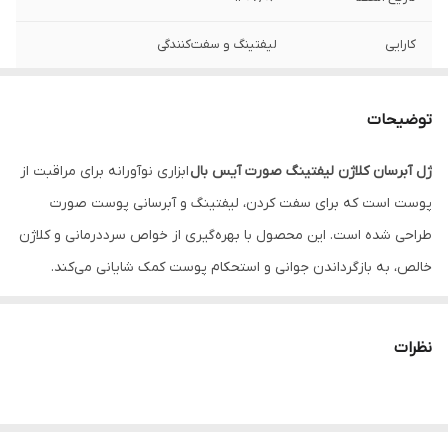
کارایی
لیفتینگ و سفت‌کنندگی
توضیحات
ژل آبرسان کلاژن لیفتینگ صورت آیس بال
ابزاری نوآورانه برای مراقبت از
پوست است که برای سفت کردن، لیفتینگ و آبرسانی پوست صورت
طراحی شده است. این محصول با بهره‌گیری از خواص سرددرمانی و کلاژن
خالص، به بازگرداندن جوانی و استحکام پوست کمک شایانی می‌کند.
معرفی ژل آبرسان کلاژن لیفتینگ صورت آیس بال
ژل آبرسان کلاژن لیفتینگ صورت آیس بال
با حجم 212 میلی‌لیتر (محلول
نظرات
داخلی)، محصولی است که با استفاده از سرما و خواص کلاژن خالص،
پوست شما را تا 6 برابر سفت‌تر و لیفت شده نشان می‌دهد. این گوی
یخی با طراحی ارگونومیک، ماساژ صورت را آسان کرده و به کاهش خطوط