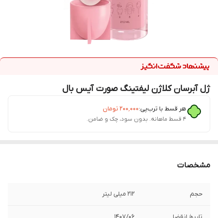
ژل آبرسان کلاژن لیفتینگ صورت آیس بال
هر قسط با ترب‌پی:
۲۰۰٬۰۰۰
تومان
۴ قسط ماهانه. بدون سود، چک و ضامن.
مشخصات
حجم
212 میلی لیتر
تاریخ انقضا
1407/06