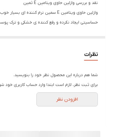
نقد و بررسی وازلین حاوی ویتامین E ثمین
وازلین حاوی ویتامین E سمین نرم کن
حساسیتی ایجاد نکرده و رفع کننده ی خشکی و ترک پوست د
استفاده شده است که در واقع خواص وازلین را دو چندان
وازلین نیز خاصیت ضد چروک قدرتمندی دارد. استفاده از
نظرات
معرفی شرکت گل افشان آرایش
سال 1373 بود که کارخانه تولید محصولات آرایش
شما هم درباره این محصول نظر خود را بنویسید.
برای ثبت نظر، لازم است ابتدا وارد حساب کاربری خود شو
افزودن نظر
مدیپن به بازار عرضه کرد. البته برندهای دیگری نظیر م
کشورمان قابل تهیه می باشند.
ویژگی های وازلین حاوی ویتامین E ثمین
نرم کننده ای شناخته شده با تاثیری فوق العاده من