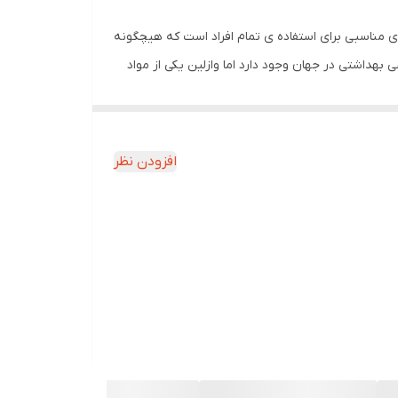
ننده ای مناسبی برای استفاده ی تمام افراد است که هیچگونه
بهداشتی در جهان وجود دارد اما وازلین یکی از مواد
قدیمی با خواص فوق العاده است که این روزها کمتر کسی از آن استفاده می کند. در فرمولاسیون وازلین حاوی ویتامین E ثمین همان طور که از نامش پیداست از ویتامین E در کنار وازلین
ضا با قیمت های بسیار بالایی به فروش می روند،
ن پوست اطراف چشم کمک کند.
افزودن نظر
رد تاسیس شد. لابراتوار بهداشتی گل افشان آرایش در
سال 1384 با تولید محصولات با کیفیتی با برند صمین، گام به عصر جدیدی گذاشت. در راستای اهداف ارزشمند شرکت و به منظور تولید محصولاتی با تنوع بیشتر در سال 1388 برند جدیدی به
برندهای شرکت گل افشان اضافه شد. در سال 1389 نیز گل افشان با همکاری شرکت آلمانی Zschimmer & Scwarz محصولات شوینده غیرصابونی خود را تحت عنوان برند
ها در همه ی داروخانه ها و فروشگاه های معتبر