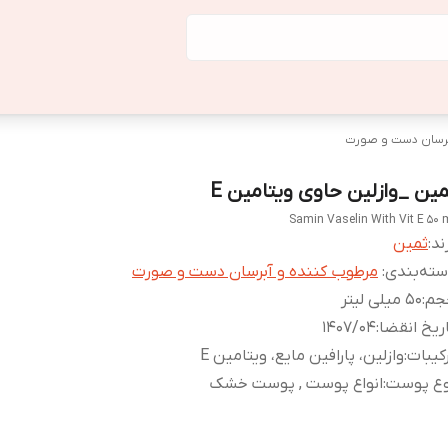
برسان دست و صورت
مین _وازلین حاوی ویتامین E
Samin Vaselin With Vit E 50 
ند:
ثمین
ته‌بندی
:
مرطوب کننده و آبرسان دست و صورت
جم
:
50 میلی لیتر
ریخ انقضا
:
1407/04
کیبات
:
وازلین، پارافین مایع، ویتامین E
وع پوست
:
انواع پوست , پوست خشک