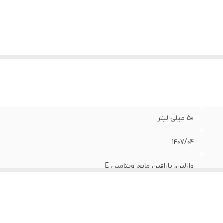
50 میلی لیتر
1407/04
وازلین، پارافین مایع، ویتامین E
انواع پوست , پوست خشک