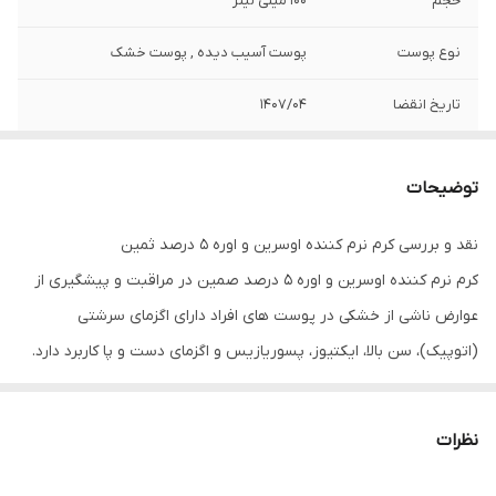
حجم
100 میلی لیتر
نوع پوست
پوست آسیب دیده , پوست خشک
تاریخ انقضا
1407/04
توضیحات
نقد و بررسی کرم نرم کننده اوسرین و اوره ۵ درصد ثمین
کرم نرم کننده اوسرین و اوره 5 درصد صمین در مراقبت و پیشگیری از
عوارض ناشی از خشکی در پوست های افراد دارای اگزمای سرشتی
(اتوپیک)، سن بالا، ایکتیوز، پسوریازیس و اگزمای دست و پا کاربرد دارد.
علت خشکی پوست از دست دادن آب در لایه شاخی پوست می باشد که
به دنبال انعطاف پذیری پوست کاهش یافته در نتیجه پوسته ریزی،
نظرات
خارش و ترک در پوست ایجاد می گردد.
اوسرین نزدیکترین چربی طبیعی حیوانی به پوست انسان می باشد. که