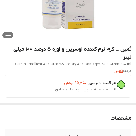
ثمین _ کرم نرم کننده اوسرین و اوره ۵ درصد ۱۰۰ میلی
لیتر
Samin Emollient And Urea %5 For Dry And Damaged Skin Cream 100 ml
برند:
ثمین
هر قسط با ترب‌پی:
۹۵٬۷۵۰
تومان
۴ قسط ماهانه. بدون سود، چک و ضامن.
مشخصات