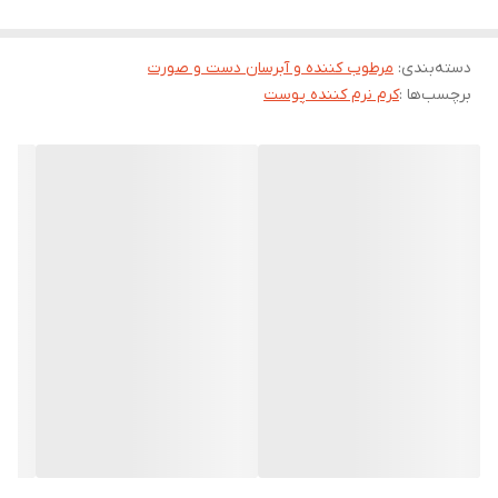
باعث نرمی پوست می شود. اوسرین با ایجاد لایه ای از چربی طبیعی در
دسته‌بندی
:
مرطوب کننده و آبرسان دست و صورت
سطح پوست و همچنین نفوذ در عمق لایه شاخی مانع تبخیر آب می
برچسب‌ها :
کرم نرم کننده پوست
شود و اوره موجود در اوسرین سمین به راحتی در عمق لایه شاخی نفوذ
کرده و می تواند مقادیر فراوانی آب را به خود جذب کرده و برای مدت
طولانی نگهداری نماید. تحقیقات نشان داده اوره 3 تا 10% در رفع خشکی
های پوست، درمان اگزمای اتوپیک، درمان پسوریازیس و ایکتیوز موثر
است.
کدام مرطوب کننده برای کدام پوست؟
فرقی نمی کند پوست تان خشک، چرب یا ترکیبی از هر دو باشد چون
مرطوب کننده ها روند فرسایش پوست را به تعویق می اندازند و از آن
در برابر تغییرات ناگهانی آب و هوا محافظت می کنند.
مرطوب کننده ها
به
اشکال مختلف لوسیون مایع، پماد و کرم دیده می شوند که میزان چربی و
آب آنها باهم تفاوت دارد و غلظت آنها در هر شکل متفاوت است. برای
پوست های خشک باید از مرطوب کننده های حاوی چربی استفاده کرد. در