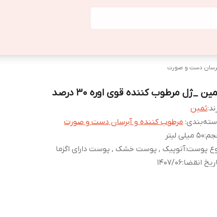
برسان دست و صورت
ین _ژل مرطوب کننده قوی اوره 30 درصد
ند:
ثمین
ته‌بندی
:
مرطوب کننده و آبرسان دست و صورت
جم
:
50 میلی لیتر
وع پوست
:
آتوپیک , پوست خشک , پوست دارای اگزما
ریخ انقضا
:
1407/06