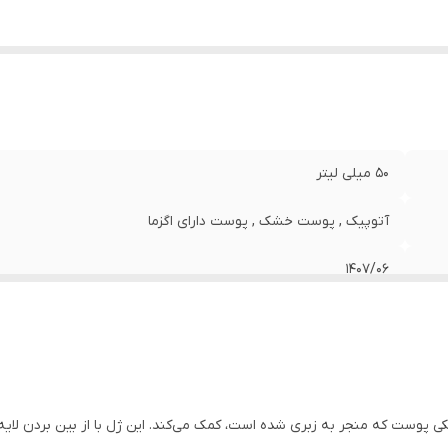
50 میلی لیتر
آتوپیک , پوست خشک , پوست دارای اگزما
1407/06
رصد ثمین به درمان خشکی پوست که منجر به زبری شده است، کمک می‌کند. این ژل با از بین