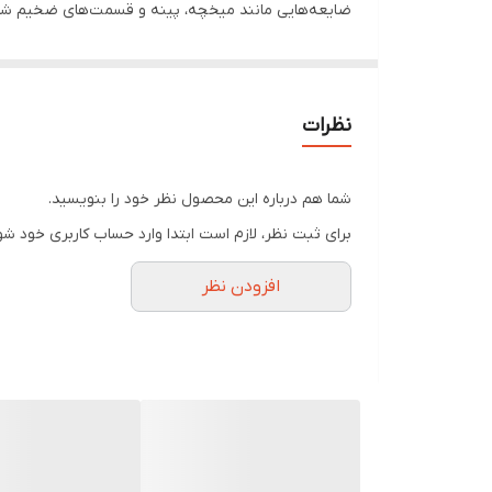
ضایعه‌هایی مانند میخچه، پینه و قسمت‌های ضخیم شد
اوره چگونه به رطوبت پوست کمک می‌کند ؟
اوره حاوی ترکیباتی است که با نرم کردن کراتین (ماده س
پوست کمک می‌کنند تا آب بیشتری جذب کند و سلول‌های مر
نظرات
نقش دارند.
میخچه چگونه به وجود می‌آید ؟
شما هم درباره این محصول نظر خود را بنویسید.
میخچه معمولا در کف پا ایجاد می‌شود و علت آن فشار ک
برای ثبت نظر، لازم است ابتدا وارد حساب کاربری خود شو
ساختن لایه‌ شاخی موسوم به میخچه می‌کند. درمان میخچ
افزودن نظر
مرطوب کننده قوی ثمین، یکی از آنهاست.
پینه پوست چیست و چرا به وجود می‌آید؟
پینه پوست در حقیقت ضخیم‌شدگی‌ یا برجستگی‌ لایه‌های‌ خا
دست‌ها، پاها یا زانوها که‌ مرتبا تحت‌ فشار یا تحریک‌
بردار نیز هست و در درمان پینه نقشی اساسی دارد.
ویژگی های ژل مرطوب کننده قوی اوره 30 درصد ثمین