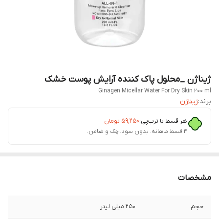
ژیناژن _محلول پاک کننده آرایش پوست خشک
Ginagen Micellar Water For Dry Skin 200 ml
برند:
ژیناژن
هر قسط با ترب‌پی:
۵۹٬۲۵۰
تومان
۴ قسط ماهانه. بدون سود، چک و ضامن.
مشخصات
حجم
250 میلی لیتر