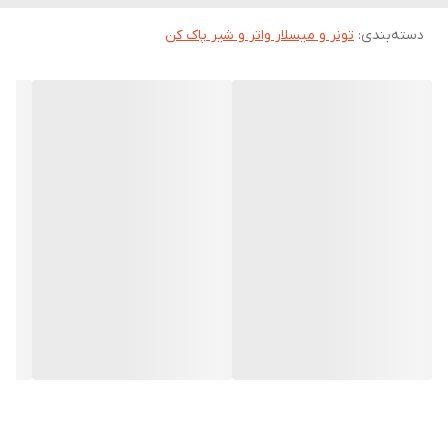
می‌کند. شایان ذکر است خرید تونر و استفاده از آن بعد از این محصول،
دسته‌بندی
:
تونر و میسلار واتر و شیر پاک کن
انتخاب خوبی است تا PH پوست را تنظیم کند، قرمزی و التهاب را کاهش
دهد و اخرین مرحله تمیزی پوست باشد.
چرا از میسلار واتر ژیناژن پوست خشک استفاده کنیم؟
میسلار واتر پوست خشک و معمولی ژیناژن یک پاک کننده ایده آل برای
افراد با پوست خشک و نرمال است که علاوه بر پاکسازی ملایم، نقش
آبرسانی و تقویتی هم برای پوست ایفا می‌کند. این محلول توانایی حذف
کامل آرایش، آلودگی‌های روزانه و ذرات محیطی از سطح صورت، چشم و
لب را دارد، بدون اینکه پوست را خشک یا تحریک کند.
این محلول حاوی ترکیبات مرطوب کننده و آبرسان مانند عصاره آلوئه ورا
و بابونه بوده که به شادابی، لطافت و رطوبت رسانی پوست کمک می‌کنند
و ترکیبات مغذی نظیر روغن کرچک هیدروژنه و زینک گلوکونات به
تقویت و بازسازی بافته‌ای پوستی کمک می‌کنند. وجود سدیم PCA و
گلیسیرین نیز رطوبت طبیعی پوست را حفظ کرده و مانع احساس