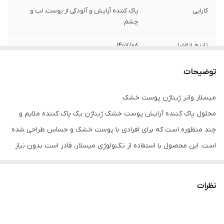
کارایی
پاک کننده آرایش و آلودگی از پوست، لب و
چشم
تاریخ انقضا
1407/08
توضیحات
میسلار واتر ژیناژن پوست خشک
محلول پاک کننده آرایش پوست خشک ژیناژن یک پاک کننده ملایم و
چند منظوره است که برای افرادی‌ با پوست خشک و حساس طراحی شده
است. این محصول با استفاده از تکنولوژی میسلار، قادر است بدون نیاز
به آبکشی، به طور کامل آلودگی‌ها، چربی اضافه، ذرات آرایشی و
ناخالصی‌های محیطی را از سطح پوست پاک کند و در عین حال باعث
نظرات
خشکی یا کشیدگی پوست نشود. همچنین با خواص تسکین دهنده
موجب التیام پوست می‌شود و به داشتن پوستی شاداب و لطیف کمک