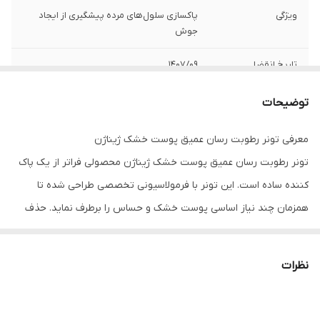
ویژگی
پاکسازی سلول‌های مرده پیشگیری از ایجاد
جوش
تاریخ انقضا
1407/09
توضیحات
معرفی تونر رطوبت رسان عمیق پوست خشک ژیناژن
تونر رطوبت رسان عمیق پوست خشک ژیناژن محصولی فراتر از یک پاک
کننده ساده است. این تونر با فرمولاسیونی تخصصی طراحی شده تا
همزمان چند نیاز اساسی پوست خشک و حساس را برطرف نماید. حذف
سلول‌های مرده سطحی، آبرسانی عمیق و ایجاد حس تازگی فوری تنها
بخشی از کارایی این محصول است. استفاده مداوم از آن نه تنها خشکی و
نظرات
کشیدگی آزار دهنده پوست را برطرف می‌کند، بلکه پوستی نرم، شفاف و
آماده برای جذب موثر سایر محصولات مراقبتی را ایجاد می‌نماید. ترکیب