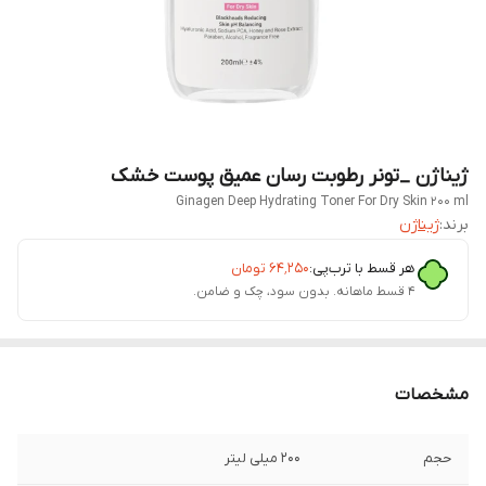
ژیناژن _تونر رطوبت رسان عمیق پوست خشک
Ginagen Deep Hydrating Toner For Dry Skin 200 ml
برند:
ژیناژن
هر قسط با ترب‌پی:
۶۴٬۲۵۰
تومان
۴ قسط ماهانه. بدون سود، چک و ضامن.
مشخصات
حجم
200 میلی لیتر