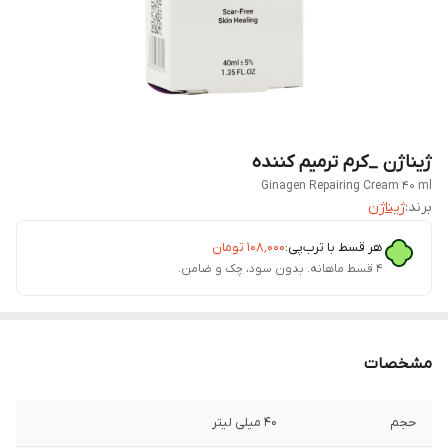
ژیناژن _کرم ترمیم کننده
Ginagen Repairing Cream 40 ml
برند:
ژیناژن
هر قسط با ترب‌پی:
۱۰۸٬۰۰۰
تومان
۴ قسط ماهانه. بدون سود، چک و ضامن.
مشخصات
حجم
40 میلی لیتر