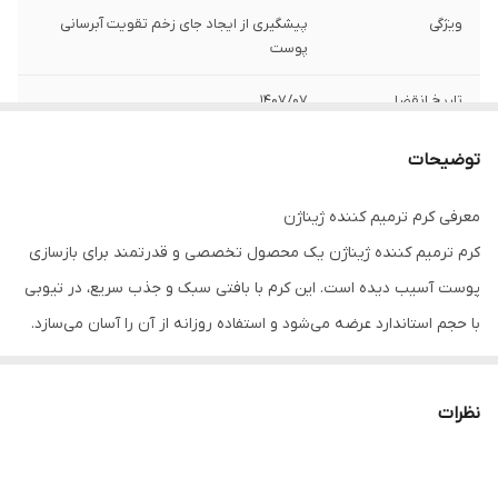
ویژگی
پیشگیری از ایجاد جای زخم تقویت آبرسانی
پوست
تاریخ انقضا
1407/07
توضیحات
معرفی کرم ترمیم کننده ژیناژن
کرم ترمیم کننده ژیناژن یک محصول تخصصی و قدرتمند برای بازسازی
پوست آسیب دیده است. این کرم با بافتی سبک و جذب سریع، در تیوبی
با حجم استاندارد عرضه می‌شود و استفاده روزانه از آن را آسان می‌سازد.
این محصول توسط شرکت خورشید فناوران نفیس و به سفارش کیمیا ژن
ایرسا تولید شده و با توجه به ترکیبات فعال و گیاهی خود، انتخابی
نظرات
ایده‌آل برای کسانی است که به دنبال ترمیم سریع‌تر زخم‌ها، کاهش
قرمزی و التهاب یا جلوگیری از ایجاد جای زخم هستند. به صورت کلی