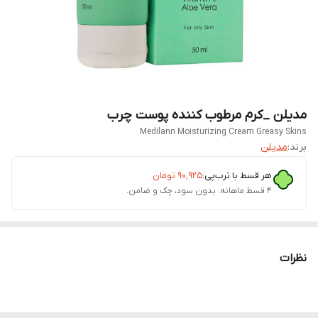
مدیلن _کرم مرطوب کننده پوست چرب
Medilann Moisturizing Cream Greasy Skins
برند:
مدیلن
هر قسط با ترب‌پی:
۹۰٬۹۲۵
تومان
۴ قسط ماهانه. بدون سود، چک و ضامن.
نظرات