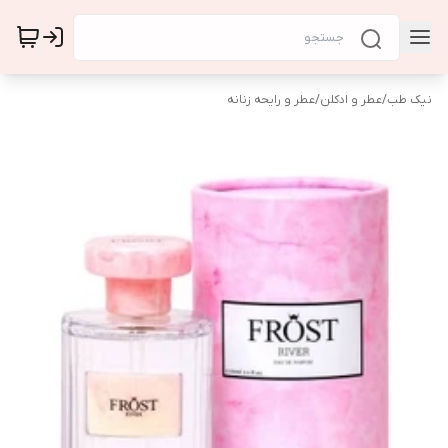
نیک طب
/
عطر و ادکلن
/
عطر و رایحه زنانه