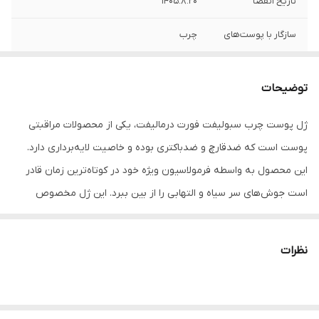
تاریخ انقضا
1405.8.20
سازگار با پوست‌های
چرب
توضیحات
ژل پوست چرب سبولیفت فورت درمالیفت، یکی از محصولات مراقبتی
پوست است که ضدقارچ و ضدباکتری بوده و خاصیت لایه‌برداری دارد.
این محصول به واسطه فرمولاسیون ویژه خود در کوتاه‌ترین زمان قادر
است جوش‌های سر سیاه و التهابی را از بین ببرد. این ژل مخصوص
پوست‌های چرب و دارای آکنه بوده و می‌تواند با از بین بردن چربی اضافه
پوست از بروز جوش و آکنه جلوگیری کند.
نظرات
ویژگی های ژل پوست چرب سبولیفت فورت درمالیفت
متعادل کننده ترشحات چربی پوست
جلوگیری از بروز جوش‌های سر سیاه و سر سفید