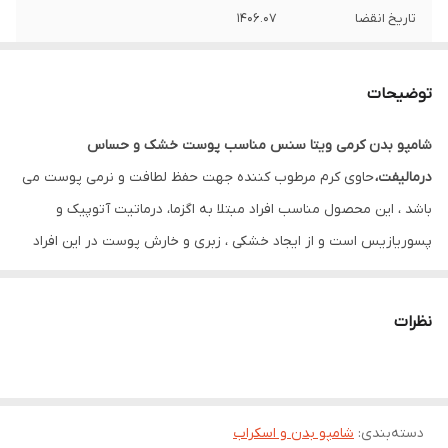
تاریخ انقضا
1406.07
توضیحات
شامپو بدن کرمی ویتا سنس مناسب پوست خشک و حساس
درمالیفت،
حاوی کرم مرطوب کننده جهت حفظ لطافت و نرمی پوست می
باشد ، این محصول مناسب افراد مبتلا به اگزما، درماتیت آتوپیک و
پسوریازیس است و از ایجاد خشکی ، زبری و خارش پوست در این افراد
جلوگیری می کند
.
مزایای استفاده از شامپو بدن
نظرات
اگر به دنبال بهترین شامپو بدن هستید، شامپو بدن کرمی یکی از بهترین
انتخاب‌هاست. pH این نوع شامپوی شوینده سازگاری بسیاری با پوست
بدن دارد که باعث نرمی و لطافت پوست شده و از خشکی آن جلوگیری
دسته‌بندی
:
شامپو بدن و اسکراب
می‌کند. یک شامپو بدن ملایم و خوب علاوه بر تمیز کردن پوست، باید آن