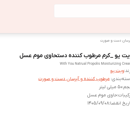
برسان دست و صورت
یت یو _کرم مرطوب کننده دستحاوی موم عسل
With You Natrual Propolis Moisturizing Cre
ند:
ویت یو
ته‌بندی
:
مرطوب کننده و آبرسان دست و صورت
جم
:
50 میلی لیتر
کیبات
:
حاوی موم عسل
ریخ انقضا
:
1405/09/08