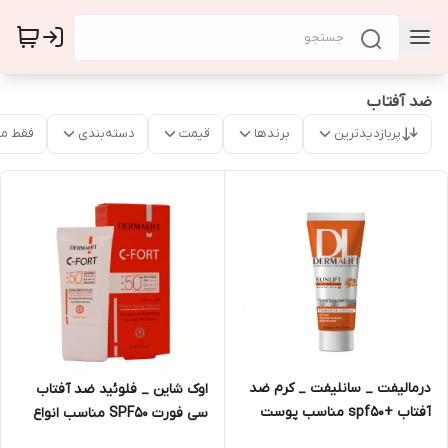
ضد آفتاب
پربازدیدترین
برندها
قیمت
دسته‌بندی
فقط م
درمالیفت _ سانلیفت _ کرم ضد
اوک شاین _ فلوئید ضد آفتاب
آفتاب +spf50 مناسب پوست
سی فورت SPF50 مناسب انواع
چرب 40ml
پوست 40 میلی لیتر