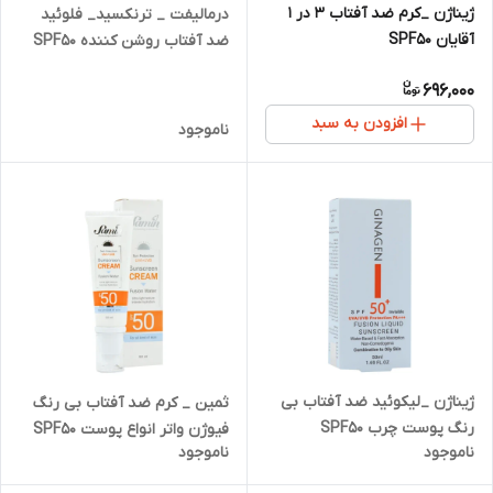
ژیناژن _کرم ضد آفتاب 3 در 1
درمالیفت _ ترنکسید_ فلوئید
آقایان SPF50
ضد آفتاب روشن کننده SPF50
مناسب انواع پوست 40 میلی لیتر
696,000
افزودن به سبد
ناموجود
ژیناژن _لیکوئید ضد آفتاب بی
ثمین _ کرم ضد آفتاب بی رنگ
رنگ پوست چرب SPF50
فیوژن واتر انواع پوست SPF50
ناموجود
ناموجود