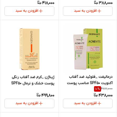
418,000
388,000
افزودن به سبد
افزودن به سبد
درمالیفت _فلوئید ضد آفتاب
ژیناژن _کرم ضد آفتاب رنگی
آکنویت SPF50 مناسب پوست
پوست خشک و نرمال SPF50
487,000
10
%
های چرب و جوشدار
499,800
438,000
افزودن به سبد
افزودن به سبد