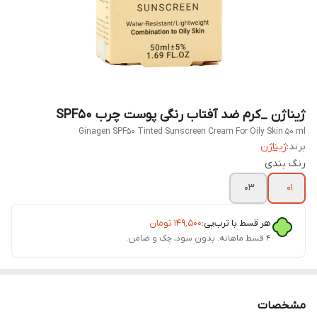
ژیناژن _کرم ضد آفتاب رنگی پوست چرب SPF50
Ginagen SPF50 Tinted Sunscreen Cream For Oily Skin 50 ml
برند:
ژیناژن
رنگ بندی
03
01
هر قسط با ترب‌پی:
۱۴۹٬۵۰۰
تومان
۴ قسط ماهانه. بدون سود، چک و ضامن.
مشخصات