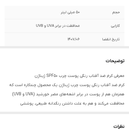
حجم
50 میلی لیتر
کارایی
محافظت در برابر UVA و UVB
تاریخ انقضا
1407/06
توضیحات
معرفی کرم ضد آفتاب رنگی پوست چرب SPF50 ژیناژن
کرم ضد آفتاب رنگی پوست چرب ژیناژن یک محصول چندکاره است که
همزمان هم از پوست در برابر اشعه‌های مضر خورشید (UVA و UVB)
محافظت می‌کند و هم به علت داشتن رنگدانه طبیعی، پوششی
یکنواخت و زیبا روی پوست ایجاد می‌نماید. این کرم بافتی سبک، غیر
چرب و غیر کومدوژنیک دارد، به همین علت هیچ گونه احساس سنگینی
نظرات