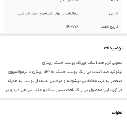
حجم
50 میلی لیتر
کارایی
محافظت در برابر اشعه‌های مضر خورشید
تاریخ انقضا
1407/08
توضیحات
معرفی کرم ضد آفتاب بیرنگ پوست خشک ژیناژن
لیکوئید ضد آفتاب بی رنگ پوست خشک SPF50 ژیناژن با فرمولاسیون
منحصر به فرد، محافظتی پیشرفته و مراقبتی لطیف از پوست به همراه
می‌آورد. این محصول بی رنگ بافت بسیار سبک و جذب سریعی دارد و در
برابر اشعه‌های مضر خورشید از پوست محافظت می‌کند. فرمول تخصصی
آن شامل ویتامین B5 و گلیسیرین است تا رطوبت و لطافت پوست‌های
نظرات
خشک را حفظ کند.
همچنین فاقد الکل، پارابن و ترکیبات حساسیت‌زاست؛ از این رو یک گزینه