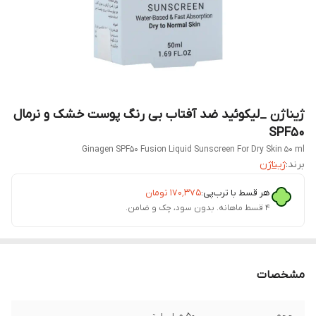
ژیناژن _لیکوئید ضد آفتاب بی رنگ پوست خشک و نرمال
SPF50
Ginagen SPF50 Fusion Liquid Sunscreen For Dry Skin 50 ml
برند:
ژیناژن
هر قسط با ترب‌پی:
۱۷۰٬۳۷۵
تومان
۴ قسط ماهانه. بدون سود، چک و ضامن.
مشخصات