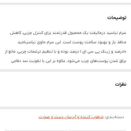
توضیحات
سرم نیاسید درمالیفت یک محصول قدرتمند برای کنترل چربی، کاهش
منافذ باز و بهبود سلامت پوست است. این سرم حاوی نیاسینامید
10درصد و زینک پی سی ای 1 درصد بوده و با تنظیم ترشحات چربی، مانع از
براق شدن پوست‌های چرب می‌شود. علاوه بر این با تقویت سد دفاعی
پوست از خشکی و حساسیت جلوگیری نموده و به حفظ رطوبت و شادابی
پوست کمک می‌نماید. استفاده منظم از سرم نیاسین آمید درمالیفت
نظرات
پوستی مات، صاف و شفاف برای شما به ارمغان می‌آورد. در نظر داشته
باشید جهت کنترل چربی پوست می‌توانید علاوه بر این محصول،
از شوینده پوست چرب استفاده نمایید تا با پاکسازی عمیق پوست، چربی
دسته‌بندی
:
اضافه را از بین ببرید.
مرطوب کننده و آبرسان دست و صورت
مزایای استفاده از سرم نیاسید درمالیفت