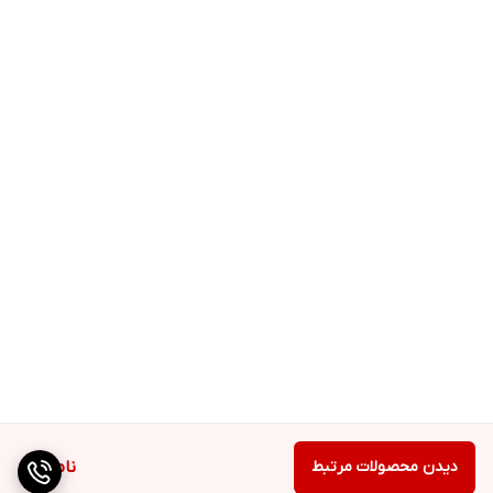
فراوان شستشو دهید.
دور از دسترس کودکان، نور مستقیم آفتاب و در مکان خشک و خنک
نگهداری کنید.
دیدن محصولات مرتبط
ناموجود