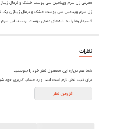
معرفی ژل سرم ویتامین سی پوست خشک و نرمال ژیناژ
ژل سرم ویتامین سی پوست خشک و نرمال ژیناژن یک فرم
اکسیدان‌ها را به لایه‌های عمقی پوست برساند. این سر
استفاده منظم از این محصول باعث روشن‌تر شدن رنگ پ
به صورت کلی ژل سرم ویتامین سی پوست خشک ژیناژن با ت
می‌گرداند. فراموش نکنید پاکسازی پوست قبل از استفاده
نظرات
ترکیبات ژل سرم ویتامین سی پوست خشک و نرمال ژینا
فرمولاسیون سرم ویتامین سی پوست خشک ژیناژن بر پایه
شما هم درباره این محصول نظر خود را بنویسید.
ویتامین سی لیپوزومال به عنوان ماده اصلی، با پاید
برای ثبت نظر، لازم است ابتدا وارد حساب کاربری خود شو
ویتامین E و اسید فرولیک با اثر آنتی اکسیدانی، از پوست در برابر رادیکال‌های آزاد و آسیب‌های محیطی محافظت کرده و روند پیری را کند می‌کنند.
افزودن نظر
ویتامین B5 و آلوئه ورا نیز پوست را نرم و بازسازی می‌کنند. ترکیب این مواد باعث روشن کنندگی، رفع چروک، آبرسانی و محافظت از پوست می‌شود.
اسید هیالورونیک با خاصیت آبرسانی قوی، رطوبت را د
کوجیک اسید در سرم ویتامین سی پوست خشک و نرما
ویژگی های ژل سرم ویتامین سی پوست خشک و نرمال ژی